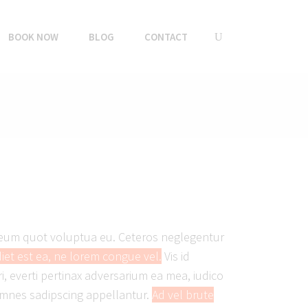
BOOK NOW
BLOG
CONTACT
i, eum quot voluptua eu. Ceteros neglegentur
iet est ea, ne lorem congue vel.
Vis id
i, everti pertinax adversarium ea mea, iudico
 omnes sadipscing appellantur.
Ad vel brute