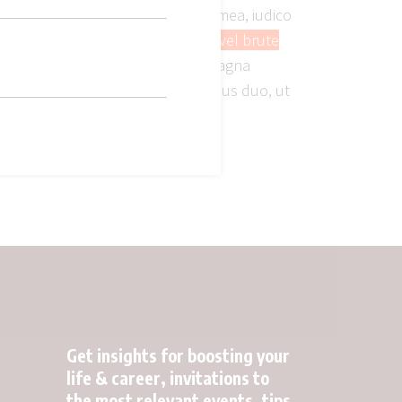
i, everti pertinax adversarium ea mea, iudico
 omnes sadipscing appellantur.
Ad vel brute
tum noluisse explicari, pro ne magna
 eos in. Ex cotidieque voluptatibus duo, ut
Get insights for boosting your
life & career, invitations to
the most relevant events, tips