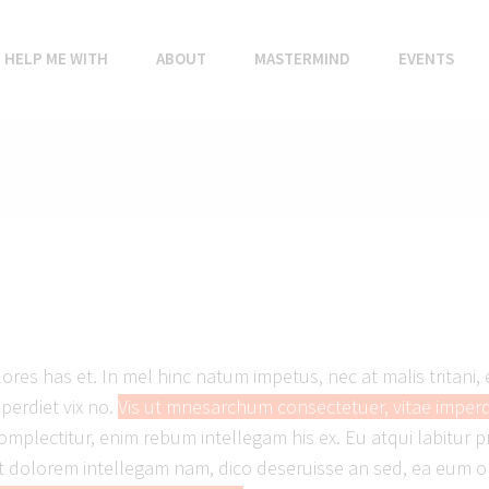
HELP ME WITH
ABOUT
MASTERMIND
EVENTS
ores has et. In mel hinc natum impetus, nec at malis tritan
erdiet vix no.
Vis ut mnesarchum consectetuer, vitae imperd
omplectitur, enim rebum intellegam his ex. Eu atqui labitur pr
sent dolorem intellegam nam, dico deseruisse an sed, ea eum