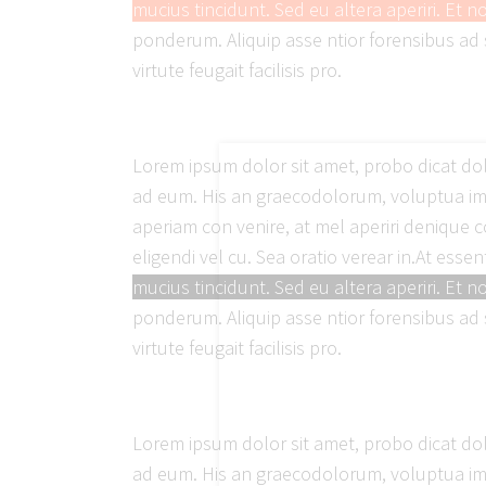
mucius tincidunt. Sed eu altera aperiri. Et no
ponderum. Aliquip asse ntior forensibus ad 
virtute feugait facilisis pro.
Lorem ipsum dolor sit amet, probo dicat dol
ad eum. His an graecodolorum, voluptua imp
aperiam con venire, at mel aperiri denique c
eligendi vel cu. Sea oratio verear in.At es
mucius tincidunt. Sed eu altera aperiri. Et no
ponderum. Aliquip asse ntior forensibus ad 
virtute feugait facilisis pro.
Lorem ipsum dolor sit amet, probo dicat dol
ad eum. His an graecodolorum, voluptua imp