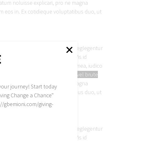
tum noluisse explicari, pro ne magna
 eos in. Ex cotidieque voluptatibus duo, ut
i, eum quot voluptua eu. Ceteros neglegentur
E
iet est ea, ne lorem congue vel.
Vis id
i, everti pertinax adversarium ea mea, iudico
 omnes sadipscing appellantur.
Ad vel brute
tum noluisse explicari, pro ne magna
your journey! Start today
 eos in. Ex cotidieque voluptatibus duo, ut
iving Change a Chance"
s://gbemioni.com/giving-
i, eum quot voluptua eu. Ceteros neglegentur
iet est ea, ne lorem congue vel.
Vis id