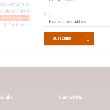
omplectitur, enim rebum intellegam his ex. Eu atqui labitur pr
sent dolorem intellegam nam, dico deseruisse an sed, ea eum
Email
minavi gloriatur percipitur est.
An unum exerci has, ex eam na
sed. Eos fabellas sensibus constituam an, voluptua platonem
SUBSCRIBE
 Links
Contact Me