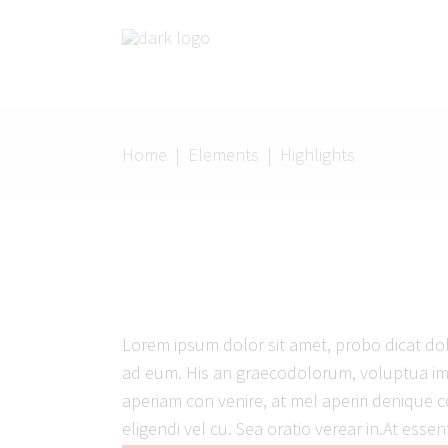
Home
|
Elements
|
Highlights
Lorem ipsum dolor sit amet, probo dicat dol
ad eum. His an graecodolorum, voluptua imp
aperiam con venire, at mel aperiri denique c
eligendi vel cu. Sea oratio verear in.At es