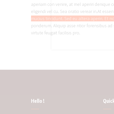
aperiam con venire, at mel aperiri denique c
eligendi vel cu. Sea oratio verear in.At es
mucius tincidunt. Sed eu altera aperiri. Et no
ponderum. Aliquip asse ntior forensibus ad 
virtute feugait facilisis pro.
Hello !
Quick